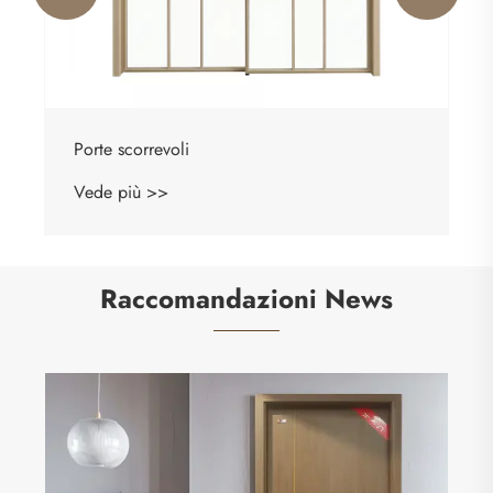
Raccomandazioni News
Cumu a tavola minerale antimicrobica
migliora l'igiene è a durabilità in i spazii
muderni