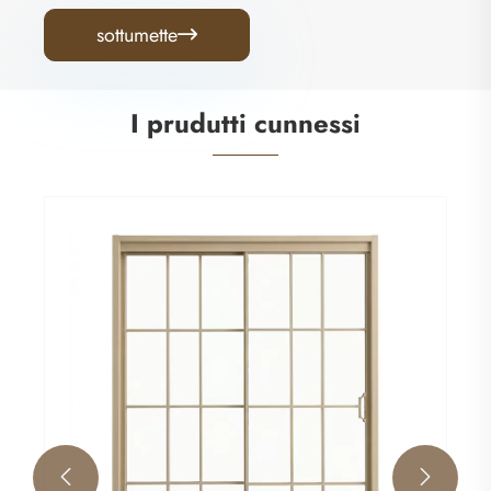
sottumette

I prudutti cunnessi
Porte di bagnu
Vede più >>

