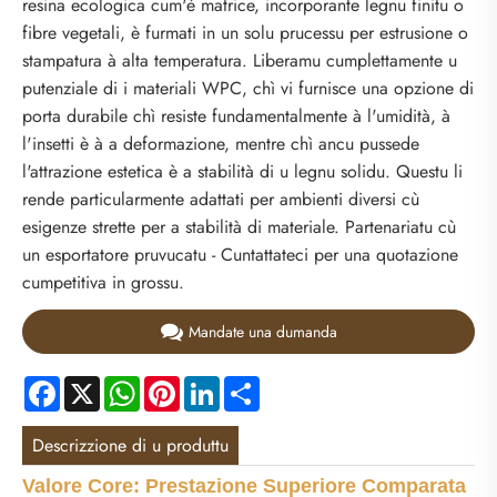
resina ecologica cum'è matrice, incorporante legnu finitu o
fibre vegetali, è furmati in un solu prucessu per estrusione o
stampatura à alta temperatura. Liberamu cumplettamente u
putenziale di i materiali WPC, chì vi furnisce una opzione di
porta durabile chì resiste fundamentalmente à l'umidità, à
l'insetti è à a deformazione, mentre chì ancu pussede
l'attrazione estetica è a stabilità di u legnu solidu. Questu li
rende particularmente adattati per ambienti diversi cù
esigenze strette per a stabilità di materiale. Partenariatu cù
un esportatore pruvucatu - Cuntattateci per una quotazione
cumpetitiva in grossu.
Mandate una dumanda
Facebook
X
WhatsApp
Pinterest
LinkedIn
Share
Descrizzione di u produttu
Valore Core: Prestazione Superiore Comparata