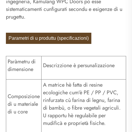
ingegneria, Kamulang WPC Doors pò esse
sistematicamenti cunfigurati secondu e esigenze di u
prugettu.
Parametri di u produttu (specificazioni)
Paràmetru di
Descrizzione è persunalizazione
dimensione
A matrice hè fatta di resine
ecologiche cum'è PE / PP / PVC,
Composizione
rinfurzata cù farina di legnu, farina
di u materiale
di bambù, o fibre vegetali agriculi.
di u core
U rapportu hè regulabile per
mudificà e proprietà fisiche.