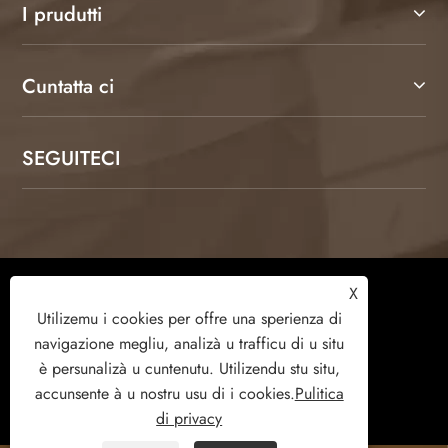
I prudutti
Cuntatta ci
SEGUITECI
Copyright © 2026 Weifang Kamulang Home
X
Technology Co., Ltd. Tutti i diritti riservati.
Utilizemu i cookies per offre una sperienza di
navigazione megliu, analizà u trafficu di u situ
è ​​persunalizà u cuntenutu. Utilizendu stu situ,
accunsente à u nostru usu di i cookies.
Pulitica
Links
Sitemap
RSS
XML
di privacy
Pulitica di privacy