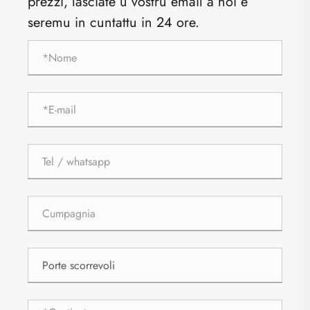
prezzi, lasciate u vostru email à noi è
seremu in cuntattu in 24 ore.