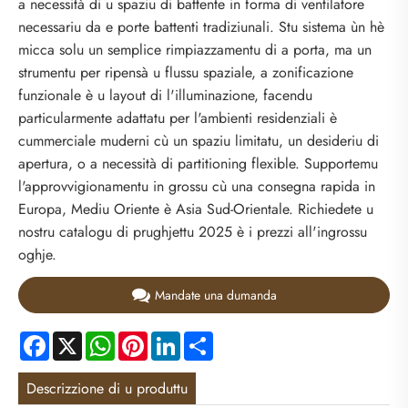
a necessità di u spaziu di battente in forma di ventilatore
necessariu da e porte battenti tradiziunali. Stu sistema ùn hè
micca solu un semplice rimpiazzamentu di a porta, ma un
strumentu per ripensà u flussu spaziale, a zonificazione
funzionale è u layout di l'illuminazione, facendu
particularmente adattatu per l'ambienti residenziali è
cummerciale muderni cù un spaziu limitatu, un desideriu di
apertura, o a necessità di partitioning flexible. Supportemu
l'approvvigionamentu in grossu cù una consegna rapida in
Europa, Mediu Oriente è Asia Sud-Orientale. Richiedete u
nostru catalogu di prughjettu 2025 è i prezzi all'ingrossu
oghje.
Mandate una dumanda
Facebook
X
WhatsApp
Pinterest
LinkedIn
Share
Descrizzione di u produttu