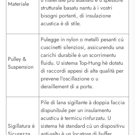
u materiale più adattatu è u spessore
Materiale
strutturale basatu nantu à i vostri
bisogni portanti, di insulazione
acustica è di stile.
Pulegge in nylon o metalli pesanti cù
cuscinetti silenziosi, assicurendu una
carichi durabile è un scorrimentu
Pulley &
fluidu. U sistema Top-Hung hè dotatu
Suspension
di raccordi appesi di alta qualità per
prevene l'oscillazione o u
deraillement di a porta.
Pile di lana sigillante à doppia faccia
dispunibule per un insulamentu
acusticu è termicu rinfurzatu. U
Sigillatura è
sistema hè standard cù un dispositivu
Sicurezza
anti-saltu è un locatore di buffer,