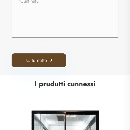
sottumette

I prudutti cunnessi