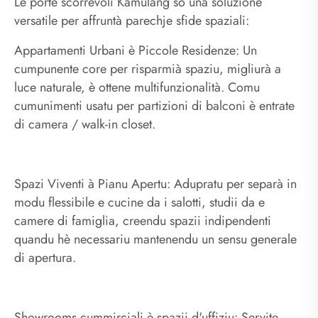
Le porte scorrevoli Kamulang sò una soluzione
versatile per affruntà parechje sfide spaziali:
Appartamenti Urbani è Piccole Residenze: Un
cumpunente core per risparmià spaziu, migliurà a
luce naturale, è ottene multifunzionalità. Comu
cumunimenti usatu per partizioni di balconi è entrate
di camera / walk-in closet.
Spazi Viventi à Pianu Apertu: Adupratu per separà in
modu flessibile e cucine da i salotti, studii da e
camere di famiglia, creendu spazii indipendenti
quandu hè necessariu mantenendu un sensu generale
di apertura.
Showrooms cummirciali è spazii d'uffiziu: Servite