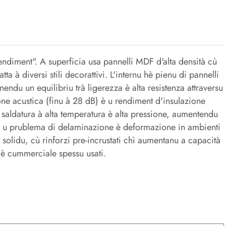
rendiment". A superficia usa pannelli MDF d'alta densità cù
ta à diversi stili decorattivi. L'internu hè pienu di pannelli
nendu un equilibriu trà ligerezza è alta resistenza attraversu
ione acustica (finu à 28 dB) è u rendiment d'insulazione
saldatura à alta temperatura è alta pressione, aumentendu
e u prublema di delaminazione è deformazione in ambienti
u solidu, cù rinforzi pre-incrustati chì aumentanu a capacità
i è cummerciale spessu usati.