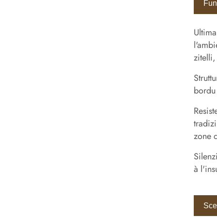
Funz
Ultima
l'ambi
zitelli
Strutt
bordu 
Resist
tradiz
zone d
Silenz
à l'in
Sce