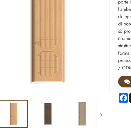
porte 
l'ambi
di leg
di bor
sò pro
è umid
strutt
formal
prutez
/ ODM 
F