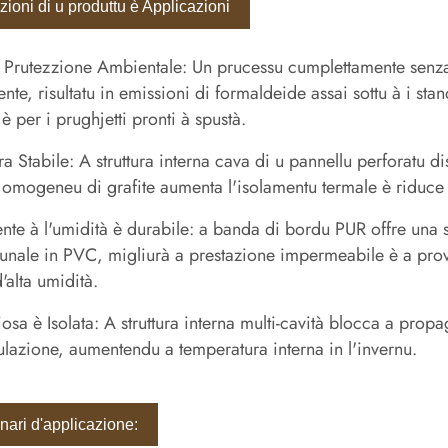
ioni di u produttu è Applicazioni
 Prutezzione Ambientale: Un prucessu cumplettamente senza pi
ente, risultatu in emissioni di formaldeide assai sottu à i stan
, è per i prughjetti pronti à spustà.
ura Stabile: A struttura interna cava di u pannellu perforatu 
omogeneu di grafite aumenta l'isolamentu termale è riduce
ente à l'umidità è durabile: a banda di bordu PUR offre una
iunale in PVC, migliurà a prestazione impermeabile è a prov
'alta umidità.
iosa è Isolata: A struttura interna multi-cavità blocca a pro
sulazione, aumentendu a temperatura interna in l'invernu.
nari d'applicazione: