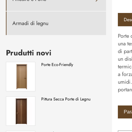
Desc
Armadi di legnu
Porte 
una te
Prudutti novi
di par
un dis
Porte Eco-Friendly
termic
a forz
umidi.
portan
Pittura Secca Porte di Legnu
Para