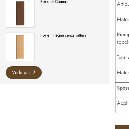
Porte di Camera
Artic
Mater
Riemp
Porte in legnu senza pittura
(opci
Tecni
Mater
Vede più
Spess
Appli