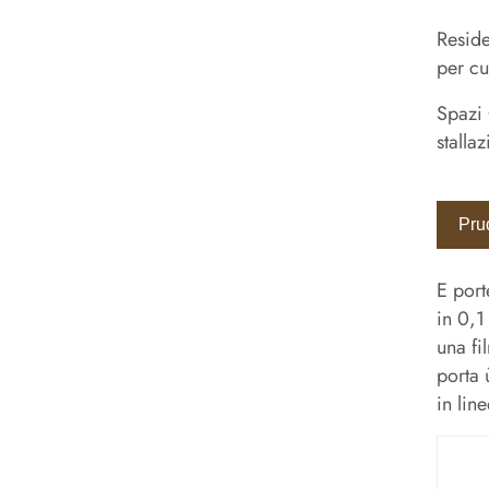
Reside
per cu
Spazi 
stalla
Pru
E port
in 0,1
una fi
porta 
in lin