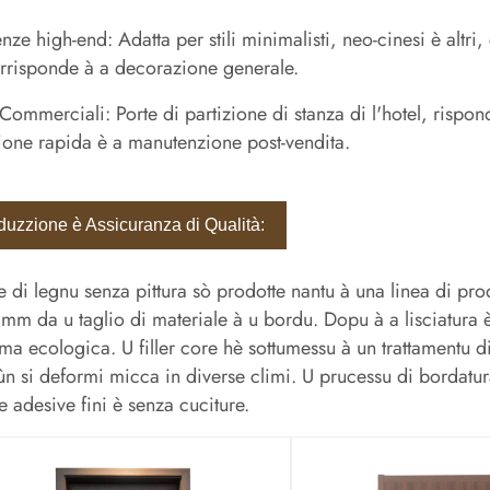
nze high-end: Adatta per stili minimalisti, neo-cinesi è altri
rrisponde à a decorazione generale.
Commerciali: Porte di partizione di stanza di l'hotel, rispo
zione rapida è a manutenzione post-vendita.
duzzione è Assicuranza di Qualità:
e di legnu senza pittura sò prodotte nantu à una linea di pr
 mm da u taglio di materiale à u bordu. Dopu à a lisciatura
lma ecologica. U filler core hè sottumessu à un trattamentu di
ùn si deformi micca in diverse climi. U prucessu di bordatu
ee adesive fini è senza cuciture.