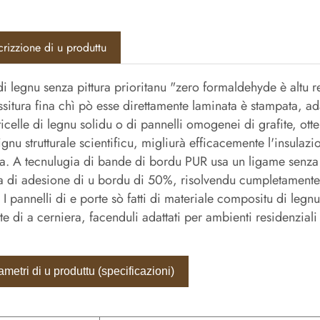
rizzione di u produttu
di legnu senza pittura prioritanu "zero formaldehyde è altu 
ssitura fina chì pò esse direttamente laminata è stampata, adat
ticelle di legnu solidu o di pannelli omogenei di grafite, otte
ignu strutturale scientificu, migliurà efficacemente l'insulaz
a. A tecnulugia di bande di bordu PUR usa un ligame senza 
a di adesione di u bordu di 50%, risolvendu cumpletament
 I pannelli di e porte sò fatti di materiale compositu di legn
te di a cerniera, facenduli adattati per ambienti residenzial
metri di u produttu (specificazioni)