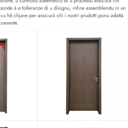
zione, u cuntrollu sistematicu di u prucessu assicura chì
ponde à e tolleranze di u disignu, infine assemblendu in un
cu hè chjave per assicurà chì i nostri prudutti ponu adattà
coerente.