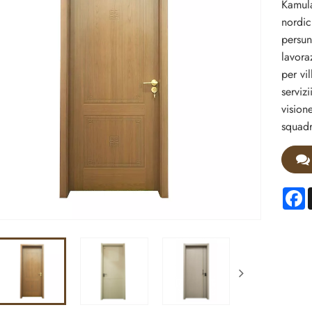
Kamula
nordic
persun
lavora
per vi
serviz
vision
squadr
F