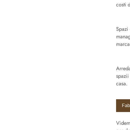
costi 
Spazi 
manage
marca
Arreda
spazii
casa.
Fabr
Videmu