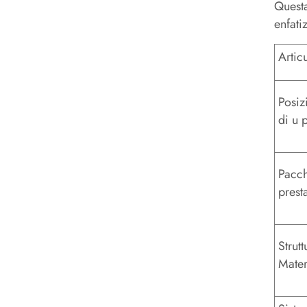
Questa
enfati
Artic
Posiz
di u 
Pacch
prest
Strutt
Mater