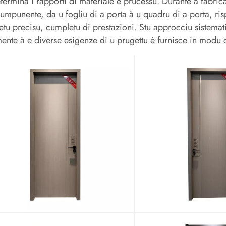
terminà i rapporti di materiale è prucessu. Durante a fabrica
umpunente, da u fogliu di a porta à u quadru di a porta, ris
tu precisu, cumpletu di prestazioni. Stu approcciu sistemati
ente à e diverse esigenze di u prugettu è furnisce in modu 