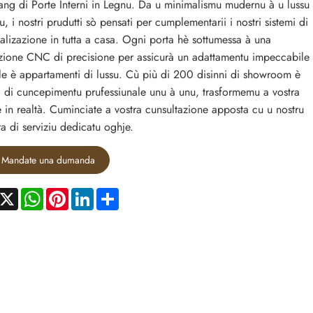
ng di Porte Interni in Legnu. Da u minimalismu mudernu à u lussu
u, i nostri prudutti sò pensati per cumplementarii i nostri sistemi di
alizazione in tutta a casa. Ogni porta hè sottumessa à una
zione CNC di precisione per assicurà un adattamentu impeccabile
lle è appartamenti di lussu. Cù più di 200 disinni di showroom è
ii di cuncepimentu prufessiunale unu à unu, trasformemu a vostra
e in realtà. Cuminciate a vostra cunsultazione apposta cu u nostru
a di serviziu dedicatu oghje.
Mandate una dumanda
acebook
X
WhatsApp
Pinterest
LinkedIn
Share