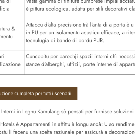
ma di
Vasta gamma di finiture cumprese impiallacciatur
ficia
è pittura ecologica, adatta per stili decorativi c
Attaccu d'alta precisione trà l'anta di a porta è u
latura &
in PU per un isolamentu acusticu efficace, a rit
amentu
tecnulugia di bande di bordu PUR.
ri
Cuncepitu per parechji spazii interni chì necessi
licazione
stanze d'alberghi, uffizii, porte interne di appart
zione cumpleta per tutti i scenarii
e Interni in Legnu Kamulang sò pensati per furnisce soluzioni 
Hotels è Appartamenti in affittu à longu andà: U so rendiment
ostu li facenu una scelta raziunale per assicurà a decorazion