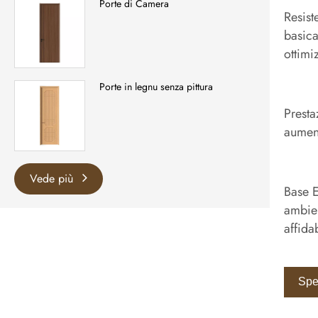
Porte di Camera
Resist
basica
ottimi
Porte in legnu senza pittura
Presta
aument
Vede più
Base E
ambien
affida
Spe