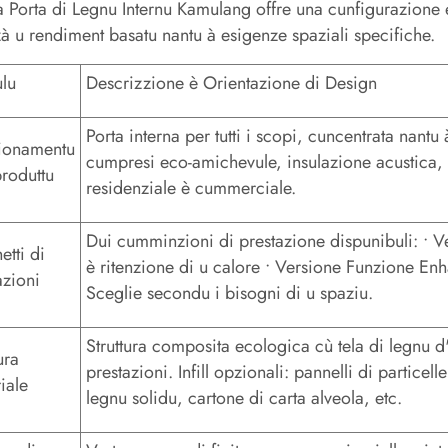
 Porta di Legnu Internu Kamulang offre una cunfigurazione e
zà u rendiment basatu nantu à esigenze spaziali specifiche.
ulu
Descrizzione è Orientazione di Design
Porta interna per tutti i scopi, cuncentrata nantu 
ionamentu
cumpresi eco-amichevule, insulazione acustica, r
produttu
residenziale è cummerciale.
Dui cumminzioni di prestazione dispunibuli: • Ve
etti di
è ritenzione di u calore • Versione Funzione En
azioni
Sceglie secondu i bisogni di u spaziu.
Struttura composita ecologica cù tela di legnu d'
ura
prestazioni. Infill opzionali: pannelli di particel
iale
legnu solidu, cartone di carta alveola, etc.