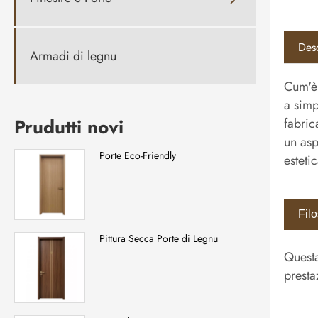
Desc
Armadi di legnu
Cum'è 
a simp
Prudutti novi
fabric
un asp
Porte Eco-Friendly
esteti
Filo
Pittura Secca Porte di Legnu
Questa
presta