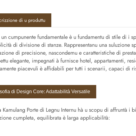
rizzione di u produttu
un cumpunente fundamentale è u fundamentu di stile di i sp
licità di divisione di stanze. Rappresentanu una suluzione sp
azione di precisione, nascondemu e caratteristiche di prestaz
ettu elegante, impegnati à furnisce hotel, appartamenti, res
camente piacevuli è affidabili per tutti i scenarii, capaci di 
sofia di Design Core: Adattabilità Versatile
 Kamulang Porte di Legnu Internu hà u scopu di affruntà i bis
zione cumpleta, equilibrata è larga applicabilità: