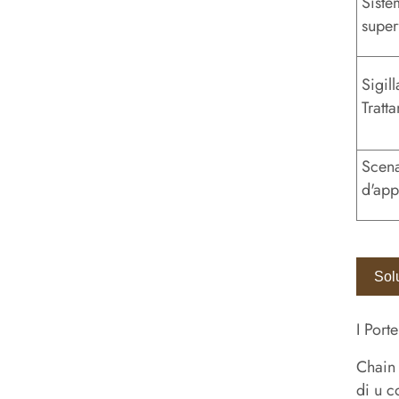
Siste
super
Sigil
Tratt
Scena
d'app
Solu
I Port
Chain 
di u c