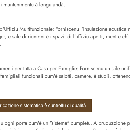
di mantenimentu à longu andà.
d'Uffiziu Multifunzionale: Forniscenu l'insulazione acustica ne
r, e sale di riunioni è i spazii di l'uffiziu aperti, mentre ch
.
menti per tutta a Casa per Famiglie: Forniscenu un stile unif
 famigliali funzionali cum'è salotti, camere, è studii, ottenen
icazione sistematica è cuntrollu di qualità
 ogni porta cum'è un "sistema" cumpletu. A pruduzzione pri