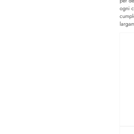
per de
ogni c
cumple
largam