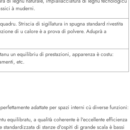
a di legnu naturale, impiallacciatura di legnu tecnologicu
lassici à muderni.
 quadru. Striscia di sigillatura in spugna standard rivestita
enzione di u calore è a prova di polvere. Aduprà a
tanu un equilibriu di prestazioni, apparenza è costu:
amenti, etc.
perfettamente adattate per spazi interni cù diverse funzioni:
u equilibratu, a qualità coherente è l'eccellente efficienza
e standardizzata di stanze d'ospiti di grande scala è bassi