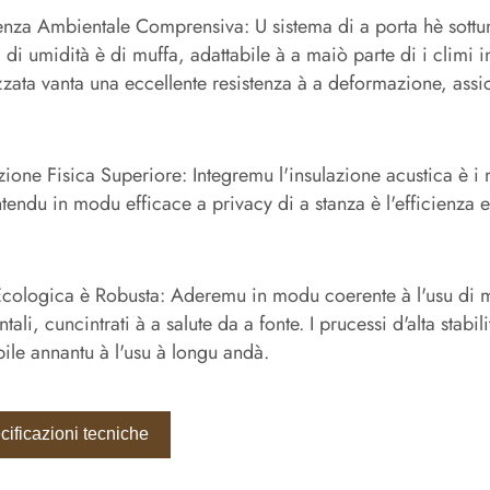
enza Ambientale Comprensiva: U sistema di a porta hè sottum
 di umidità è di muffa, adattabile à a maiò parte di i climi in
zzata vanta una eccellente resistenza à a deformazione, assic
zione Fisica Superiore: Integremu l'insulazione acustica è i 
endu in modu efficace a privacy di a stanza è l'efficienza e
cologica è Robusta: Aderemu in modu coerente à l'usu di mat
tali, cuncintrati à a salute da a fonte. I prucessi d'alta stabi
bile annantu à l'usu à longu andà.
cificazioni tecniche