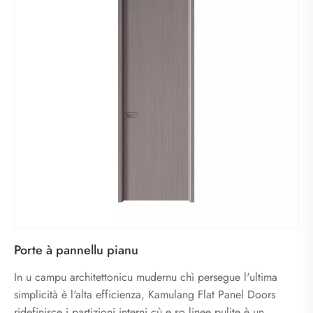
Porte à pannellu pianu
In u campu architettonicu mudernu chì persegue l'ultima
simplicità è l'alta efficienza, Kamulang Flat Panel Doors
ridefinisce i partizioni interni cù e so linee pulite è un