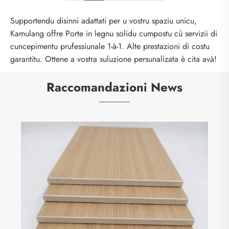
Supportendu disinni adattati per u vostru spaziu unicu,
Kamulang offre Porte in legnu solidu cumpostu cù servizii di
cuncepimentu prufessiunale 1-à-1. Alte prestazioni di costu
garantitu. Ottene a vostra suluzione persunalizata è cita avà!
Raccomandazioni News
I vantaghji di i pannelli di muru integrati in
fibra di legnu di bambù di cristallo di carbone
Vede più >>