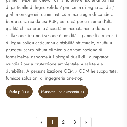
pannelli MDF amichevuli di l'ambiente è nuclei di pannelli
di particelle di legnu solidu / particelle di legnu solidu /
grafite omogenei, cumminati cù a tecnulugia di bande di
bordu senza saldatura PUR, per creà porte interne d'alta
qualità chì sò pronte à spustà immediatamente dopu a
stallazione, insonorizazione è umidità. I pannelli compositi
di legnu solidu assicuranu a stabilità strutturale, è tuttu u
prucessu senza pittura elimina a contaminazione di
formaldeide, risponde à i bisogni duali di i cumpratori
mundiali per a prutezzione ambientale, a salute è a
durabilità. A persunalizazione OEM / ODM hè supportata,
furnisce soluzioni di ingegneria one-stop.
Vede più >>
Mandate una dumanda >>
«
1
2
3
»