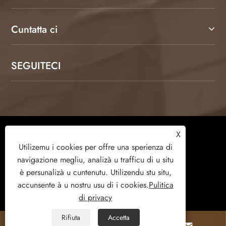
Cuntatta ci
SEGUITECI
Copyright © 2026 Weifang Kamulang Home
X
Technology Co., Ltd. Tutti i diritti riservati.
Utilizemu i cookies per offre una sperienza di
navigazione megliu, analizà u trafficu di u situ
è ​​persunalizà u cuntenutu. Utilizendu stu situ,
accunsente à u nostru usu di i cookies.
Pulitica
Links
Sitemap
RSS
XML
di privacy
Pulitica di privacy
Rifiuta
Accetta