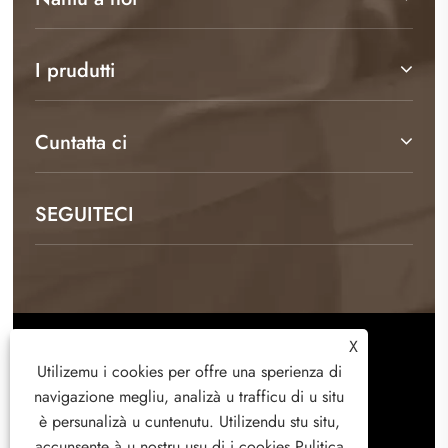
I prudutti
Cuntatta ci
SEGUITECI
X
Copyright © 2026 Weifang Kamulang Home
Utilizemu i cookies per offre una sperienza di
Technology Co., Ltd. Tutti i diritti riservati.
navigazione megliu, analizà u trafficu di u situ
è ​​persunalizà u cuntenutu. Utilizendu stu situ,
accunsente à u nostru usu di i cookies.
Pulitica