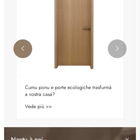


Cumu ponu e porte ecologiche trasfurmà
a vostra casa?
Vede più >>
Nantu à noi