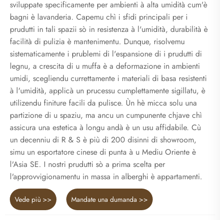
sviluppate specificamente per ambienti à alta umidità cum'è
bagni è lavanderia. Capemu chì i sfidi principali per i
prudutti in tali spazii sò in resistenza à l'umidità, durabilità è
facilità di pulizia è mantenimentu. Dunque, risolvemu
sistematicamente i prublemi di l'espansione di i prudutti di
legnu, a crescita di u muffa è a deformazione in ambienti
umidi, scegliendu currettamente i materiali di basa resistenti
à l'umidità, applicà un prucessu cumplettamente sigillatu, è
utilizendu finiture facili da pulisce. Ùn hè micca solu una
partizione di u spaziu, ma ancu un cumpunente chjave chì
assicura una estetica à longu andà è un usu affidabile. Cù
un decenniu di R & S è più di 200 disinni di showroom,
simu un esportatore cinese di punta à u Mediu Oriente è
l'Asia SE. I nostri prudutti sò a prima scelta per
l'approvvigionamentu in massa in alberghi è appartamenti.
Vede più >>
Mandate una dumanda >>