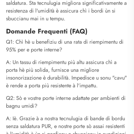
saldatura. Sta tecnulugia migliora significativamente a
resistenza di l'umidità è assicura chì i bordi ùn si
sbuccianu mai in u tempu.
Domande Frequenti (FAQ)
Q1: Chì hè u benefiziu di una rata di riempimentu di
95% per e porte interne?
A: Un tassu di riempimentu più altu assicura chì a
porta hè più solida, furnisce una migliore
insonorizazione è durabilità. Impedisce u sonu "cavu"
è rende a porta più resistente à l'impattu.
Q2: Sò e vostre porte interne adattate per ambienti di
bagnu umidi?
A: Iè. Grazie à a nostra tecnulugia di bande di bordu
senza saldatura PUR, e nostre porte sò assai resistenti
à l'umidità è ùn si gonfianu o sbuccianu in cundizioni