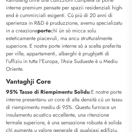
interne premium pensate per spazii residenziali high-
end è cummirciali esigenti. Cù più di 20 anni di
sperienza in R&D è pruduzzione, avemu specializatu
in a creazione
porte
chì ùn sò micca solu
esteticamente piacevuli, ma ancu strutturalmente
superiore. E nostre porte interne sò a scelta preferita
per ville, appartamenti, alberghi è prughjetti di
l'uffiziu in tutta l'Europa, l'Asia Sudueste è u Mediu
Oriente.
Vantaghji Core
95% Tasso di Riempimentu Solidu
:E nostre porte
interne presentanu un core di alta densità cù un tassu
di riempimentu mediu di 95%. Questu furnisce un
insulamentu acusticu eccellente, una ritenzione
termale superiore, è una sensazione robusta è solida
chì aumenta u valore generale di qualsiasi edifiziu.