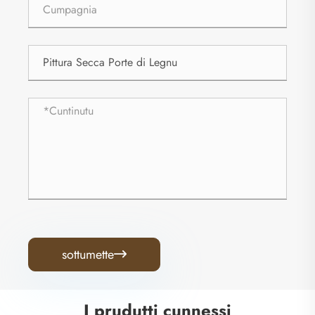
sottumette

I prudutti cunnessi