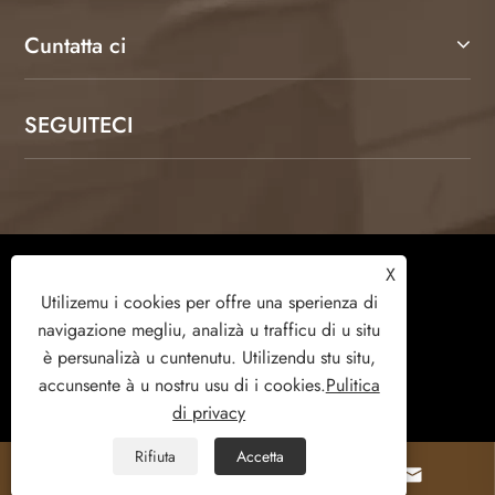
Cuntatta ci
SEGUITECI
Copyright © 2026 Weifang Kamulang Home
X
Technology Co., Ltd. Tutti i diritti riservati.
Utilizemu i cookies per offre una sperienza di
navigazione megliu, analizà u trafficu di u situ
è ​​persunalizà u cuntenutu. Utilizendu stu situ,
accunsente à u nostru usu di i cookies.
Pulitica
Links
Sitemap
RSS
XML
di privacy
Pulitica di privacy
Rifiuta
Accetta


