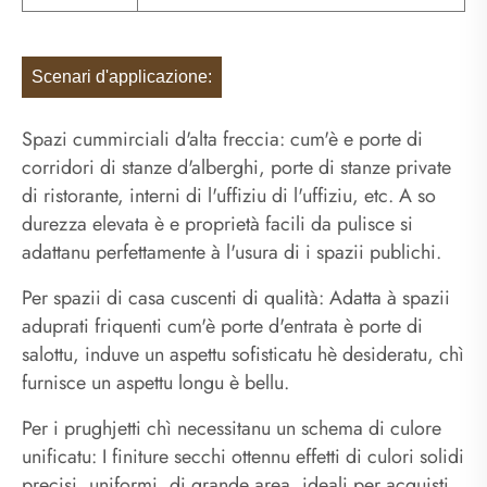
Scenari d'applicazione:
Spazi cummirciali d'alta freccia: cum'è e porte di
corridori di stanze d'alberghi, porte di stanze private
di ristorante, interni di l'uffiziu di l'uffiziu, etc. A so
durezza elevata è e proprietà facili da pulisce si
adattanu perfettamente à l'usura di i spazii publichi.
Per spazii di casa cuscenti di qualità: Adatta à spazii
aduprati friquenti cum'è porte d'entrata è porte di
salottu, induve un aspettu sofisticatu hè desideratu, chì
furnisce un aspettu longu è bellu.
Per i prughjetti chì necessitanu un schema di culore
unificatu: I finiture secchi ottennu effetti di culori solidi
precisi, uniformi, di grande area, ideali per acquisti