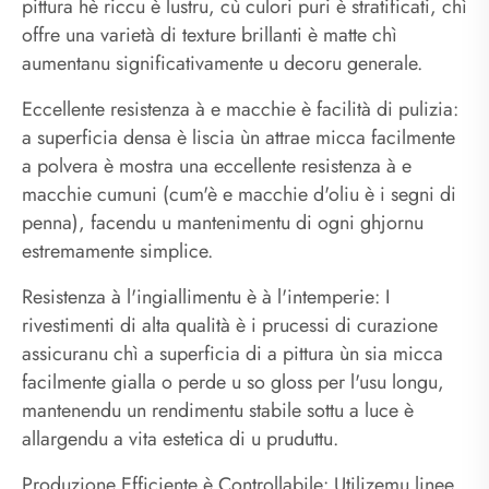
pittura hè riccu è lustru, cù culori puri è stratificati, chì
offre una varietà di texture brillanti è matte chì
aumentanu significativamente u decoru generale.
Eccellente resistenza à e macchie è facilità di pulizia:
a superficia densa è liscia ùn attrae micca facilmente
a polvera è mostra una eccellente resistenza à e
macchie cumuni (cum'è e macchie d'oliu è i segni di
penna), facendu u mantenimentu di ogni ghjornu
estremamente simplice.
Resistenza à l'ingiallimentu è à l'intemperie: I
rivestimenti di alta qualità è i prucessi di curazione
assicuranu chì a superficia di a pittura ùn sia micca
facilmente gialla o perde u so gloss per l'usu longu,
mantenendu un rendimentu stabile sottu a luce è
allargendu a vita estetica di u pruduttu.
Produzione Efficiente è Controllabile: Utilizemu linee