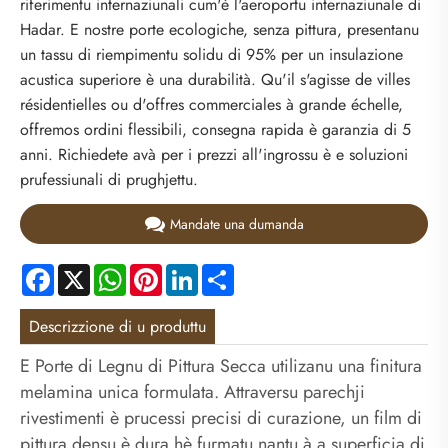
riferimentu internaziunali cum'è l'aeroportu internaziunale di
Hadar. E nostre porte ecologiche, senza pittura, presentanu
un tassu di riempimentu solidu di 95% per un insulazione
acustica superiore è una durabilità. Qu'il s'agisse de villes
résidentielles ou d'offres commerciales à grande échelle,
offremos ordini flessibili, consegna rapida è garanzia di 5
anni. Richiedete avà per i prezzi all'ingrossu è e soluzioni
prufessiunali di prughjettu.
Mandate una dumanda
Facebook
X
WhatsApp
Pinterest
LinkedIn
Share
Descrizzione di u produttu
E Porte di Legnu di Pittura Secca utilizanu una finitura
melamina unica formulata. Attraversu parechji
rivestimenti è prucessi precisi di curazione, un film di
pittura densu è dura hè furmatu nantu à a superficia di