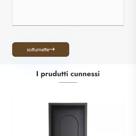
sottumette

I prudutti cunnessi