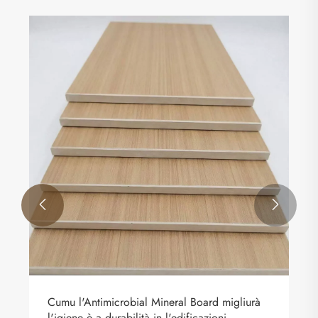


Cumu l'Antimicrobial Mineral Board migliurà
l'igiene è a durabilità in l'edificazioni