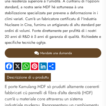
una resistenza superiore à l'umidità. A cuntrariu di l'opzioni
standard, a nostra serie MDF hè sottumessa à una
stabilizazione specializata per prevene a deformazione in i
climi variati. Cum'è un fabricatore certificatu di l'Industria
Nucleare in Cina, furnimu un artigianatu di altu standard per
ordini di volumi. Fonte direttamente per prufittà di i nostri
20 anni di R&D è 5 anni di garanzia di qualità. Richiedete e
specifiche tecniche oghje.
Mandate una dumanda
Facebook
X
WhatsApp
Pinterest
LinkedIn
Share
Descrizzione di u produttu
E porte Kamulang MDF sò prudutti altamente coerenti
fabbricati cù pannelli di fibra d'alta densità (HDF)
cum'è u materiale core attraversu un sistema
industriale mudernu. Rappresentanu un cambiamentu