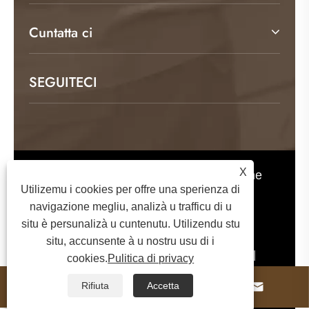
Cuntatta ci
SEGUITECI
X
Copyright © 2026 Weifang Kamulang Home
Utilizemu i cookies per offre una sperienza di
Technology Co., Ltd. Tutti i diritti riservati.
navigazione megliu, analizà u trafficu di u
situ è ​​persunalizà u cuntenutu. Utilizendu stu
situ, accunsente à u nostru usu di i
Links
Sitemap
RSS
XML
cookies.
Pulitica di privacy
Pulitica di privacy



Rifiuta
Accetta