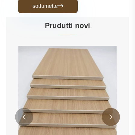
sottumette

Prudutti novi

