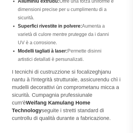
Alluminiu extrudu:
Offre una forza uniforme è
dimensioni precise per u cumplimentu di a
sicurità.
Superfici rivestite in polvere:
Aumenta a
varietà di culore mentre prutegge da i danni
UV è a corrosione.
Modelli tagliati à laser:
Permette disinni
artistici detallati è persunalizati.
I tecnichi di custruzzione si focalizeghjanu
nantu à l'integrità strutturale, assicurendu chì i
mudelli decorattivi ùn comprometanu micca a
sicurità. Cumpagnia prufessiunale
cum'è
Weifang Kamulang Home
Technology
seguite i stretti standard di
cuntrollu di qualità durante a fabricazione.