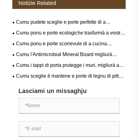
Notizie Related
Cumu pudete sceglie e porte perfette di a
camera?
Cumu ponu e porte ecologiche trasfurmà a vostra
casa?
Cumu ponu e porte scorrevule di a cucina
trasfurmà u vostru spaziu è migliurà a vita di ogni
Cumu l'Antimicrobial Mineral Board migliurà
ghjornu?
l'igiene è a durabilità in l'edificazioni muderni?
Cumu i tappi di porta prutegge i muri, migliurà a
sicurezza è allunganu a vita di a porta?
Cumu sceglie è mantene e porte di legnu di pittura
secca
Lasciami un missaghju