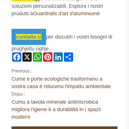
soluzioni persunalizabili. Esplora i nostri
prudutti à
Guardrails d'art d'aluminium
è
cuntatta ci
per discutiri i vostri bisogni di
prughjettu oghje.
Facebook
X
WhatsApp
Pinterest
LinkedIn
Share
Previous :
Cume e porte ecologiche trasformanu a
vostra casa è riducenu l'impattu ambientale
Dopu :
Cumu a tavola minerale antimicrobica
migliora l'igiene è a durabilità in i spazii
muderni