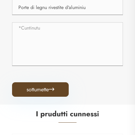
sottumette

I prudutti cunnessi