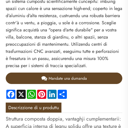
un sistema cumpostu scientificamente cuncepitu: imbuing
spazii cun calore è una sensazione high-end; coperto in lega
d'aluminiu d'alta resistenza, custruendu una robusta barriera
contr'à u ventu, a pioggia, u sole è a corrosione. Sceglie
significa acquistà una "opera d'arte durabile" per a vostra
villa, balcone, stanza di giardinu, o altri spazii, senza
preoccupazioni di mantenimentu. Utilizendu centri di
trasfurmazioni CNC avanzati, eseguimu tutte e perforazioni
è fresatura in un passu, assicurendu una misura 100%
precisa per i sistemi di traccia specializati.
Mandate una dumanda
Facebook
X
WhatsApp
Pinterest
LinkedIn
Share
Descrizzione di u produttu
Struttura composta doppia, vantaghji cumplementarii:
A superficia interna di legnu solidu offre una texture è