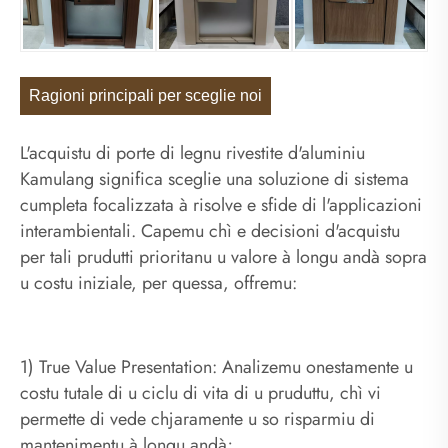
Ragioni principali per sceglie noi
L'acquistu di porte di legnu rivestite d'aluminiu
Kamulang significa sceglie una soluzione di sistema
cumpleta focalizzata à risolve e sfide di l'applicazioni
interambientali. Capemu chì e decisioni d'acquistu
per tali prudutti prioritanu u valore à longu andà sopra
u costu iniziale, per quessa, offremu:
1) True Value Presentation: Analizemu onestamente u
costu tutale di u ciclu di vita di u pruduttu, chì vi
permette di vede chjaramente u so risparmiu di
mantenimentu à longu andà;