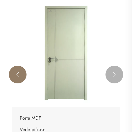


Porte MDF
Vede più >>